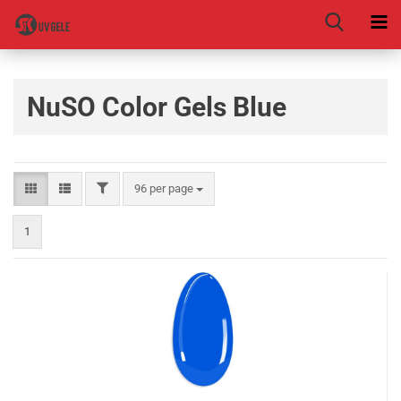
NuSO Color Gels Blue
96 per page
1