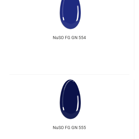
NuSO FG GN 554
NuSO FG GN 555