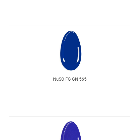
NuSO FG GN 565