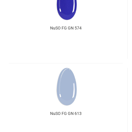
NuSO FG GN 574
NuSO FG GN 613