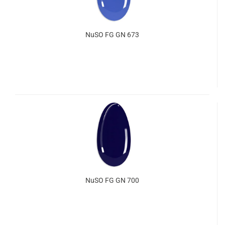
NuSO FG GN 673
NuSO FG GN 700