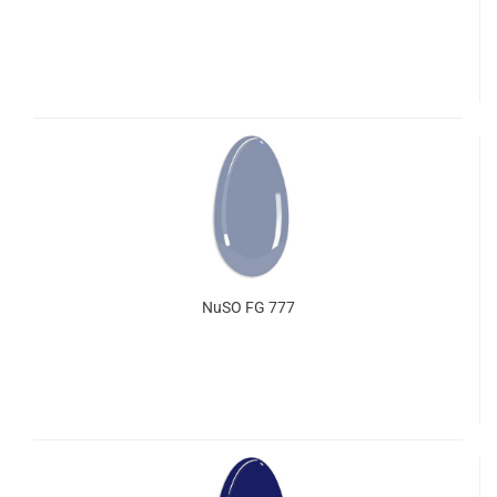
NuSO FG 777