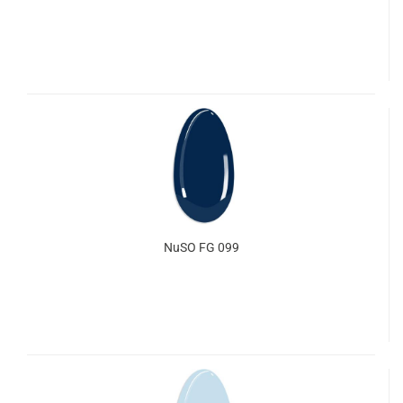
NuSO FG 099