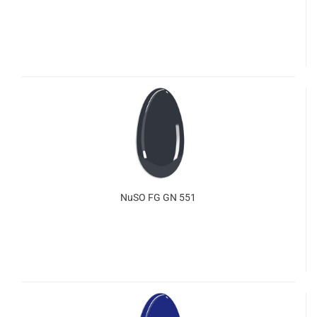
NuSO FG GN 551