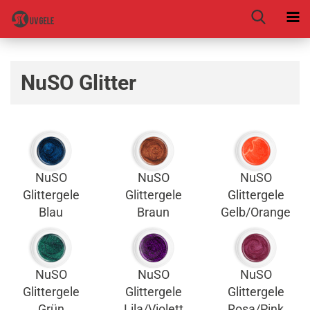
NuSO Glitter
NuSO
NuSO
NuSO
Glittergele
Glittergele
Glittergele
Blau
Braun
Gelb/Orange
NuSO
NuSO
NuSO
Glittergele
Glittergele
Glittergele
Grün
Lila/Violett
Rosa/Pink